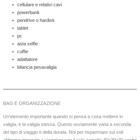
cellulare e relativi cavi
powerbank
pendrive o hardisk
tablet
pc
asta selfie
cuffie
adattatore
bilancia pesavaligia
BAG E ORGANIZZAZIONE
Un’elemento importante quando si pensa a cosa mettere in
valigia, è la valigia stessa. Questo ovviamente varia a seconda
del tipo di viaggio e della durata. Noi per risparmiare sui voli
abbiamo imparato a viaggiare con il solo zainetto 40x20x30 anche