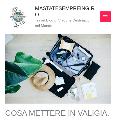
Vai
MAI
MASTATESEMPREINGIR
al
O
MEN
contenuto
Travel Blog di Viaggi e Destinazioni
nel Mondo
COSA METTERE IN VALIGIA: