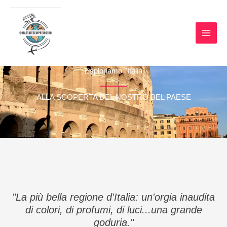
Vai
MAI
MASTATESEMPREINGIR
al
O
MEN
contenuto
Travel Blog di Viaggi e Destinazioni
nel Mondo
Esploriamo l'Italia
ALLA SCOPERTA DEL NOSTRO BEL PAESE
"La più bella regione d'Italia: un'orgia inaudita
di colori, di profumi, di luci...una grande
goduria."