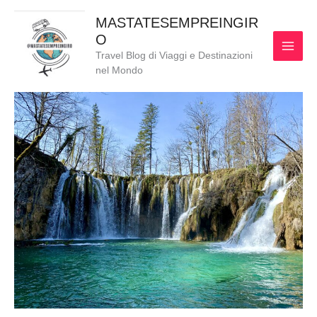
Vai
MAI
MASTATESEMPREINGIR
al
O
MEN
contenuto
Travel Blog di Viaggi e Destinazioni
nel Mondo