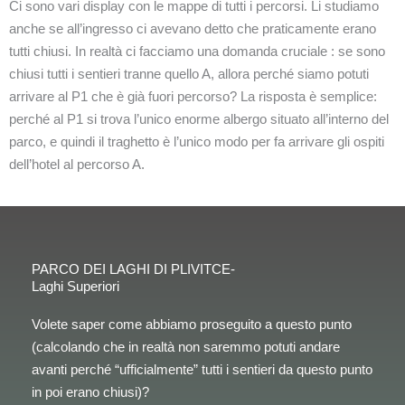
Ci sono vari display con le mappe di tutti i percorsi. Li studiamo
anche se all’ingresso ci avevano detto che praticamente erano
tutti chiusi. In realtà ci facciamo una domanda cruciale : se sono
chiusi tutti i sentieri tranne quello A, allora perché siamo potuti
arrivare al P1 che è già fuori percorso? La risposta è semplice:
perché al P1 si trova l’unico enorme albergo situato all’interno del
parco, e quindi il traghetto è l’unico modo per fa arrivare gli ospiti
dell’hotel al percorso A.
PARCO DEI LAGHI DI PLIVITCE-
Laghi Superiori
Volete saper come abbiamo proseguito a questo punto
(calcolando che in realtà non saremmo potuti andare
avanti perché “ufficialmente” tutti i sentieri da questo punto
in poi erano chiusi)?