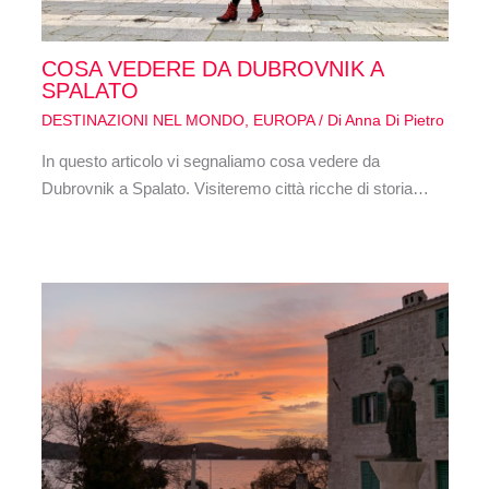
COSA VEDERE DA DUBROVNIK A
SPALATO
DESTINAZIONI NEL MONDO
,
EUROPA
/ Di
Anna Di Pietro
In questo articolo vi segnaliamo cosa vedere da
Dubrovnik a Spalato. Visiteremo città ricche di storia…