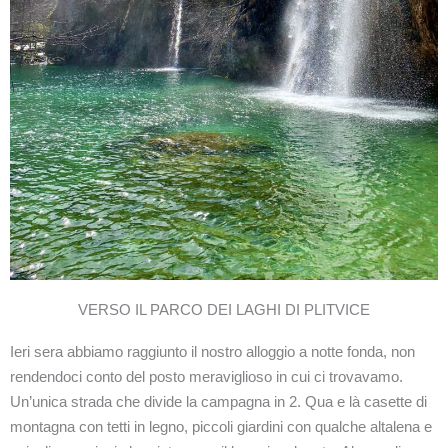
VERSO IL PARCO DEI LAGHI DI PLITVICE
Ieri sera abbiamo raggiunto il nostro alloggio a notte fonda, non
rendendoci conto del posto meraviglioso in cui ci trovavamo.
Un’unica strada che divide la campagna in 2. Qua e là casette di
montagna con tetti in legno, piccoli giardini con qualche altalena e