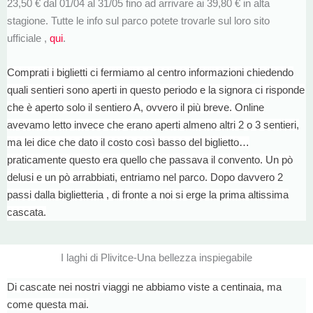
23,50 € dal 01/04 al 31/05 fino ad arrivare ai 39,80 € in alta
stagione. Tutte le info sul parco potete trovarle sul loro sito
ufficiale ,
qui
.
Comprati i biglietti ci fermiamo al centro informazioni chiedendo
quali sentieri sono aperti in questo periodo e la signora ci risponde
che è aperto solo il sentiero A, ovvero il più breve. Online
avevamo letto invece che erano aperti almeno altri 2 o 3 sentieri,
ma lei dice che dato il costo così basso del biglietto…
praticamente questo era quello che passava il convento. Un pò
delusi e un pò arrabbiati, entriamo nel parco. Dopo davvero 2
passi dalla biglietteria , di fronte a noi si erge la prima altissima
cascata.
I laghi di Plivitce-Una bellezza inspiegabile
Di cascate nei nostri viaggi ne abbiamo viste a centinaia, ma
come questa mai.