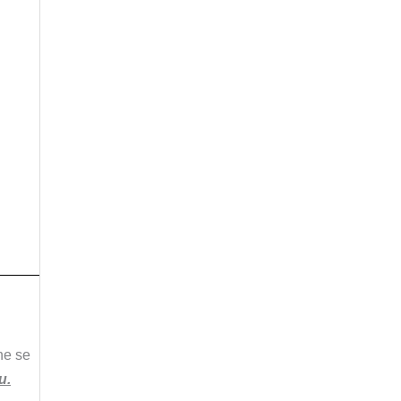
he se
u.