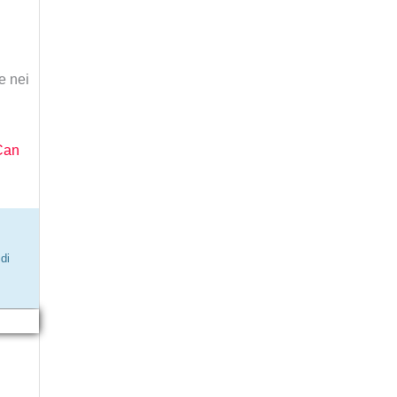
e nei
Can
di