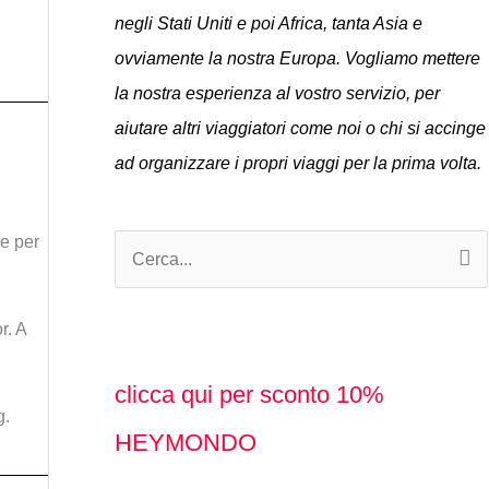
negli Stati Uniti e poi Africa, tanta Asia e
ovviamente la nostra Europa. Vogliamo mettere
la nostra esperienza al vostro servizio, per
aiutare altri viaggiatori come noi o chi si accinge
ad organizzare i propri viaggi per la prima volta.
re per
C
e
r. A
r
c
clicca qui per sconto 10%
a
g.
HEYMONDO
: