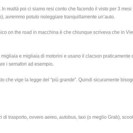
n realtà poi ci siamo resi conto che facendo il visto per 3 mesi
o), avremmo potuto noleggiare tranquillamente un’auto.
assico on the road in macchina è che chiunque scriveva che in Vi
no migliaia e migliaia di motorini e usano il clacson praticamente 
are i semafori ad esempio.
tato che vige la legge del “più grande”. Quindi sicuramente biso
 di trasporto, ovvero aereo, autobus, taxi (o meglio Grab), scoot