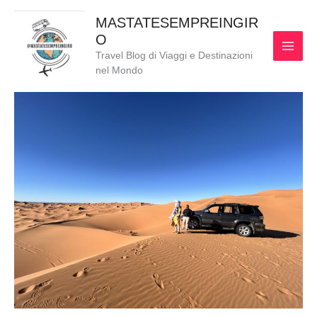
Vai
MAI
MASTATESEMPREINGIR
al
O
MEN
contenuto
Travel Blog di Viaggi e Destinazioni
nel Mondo