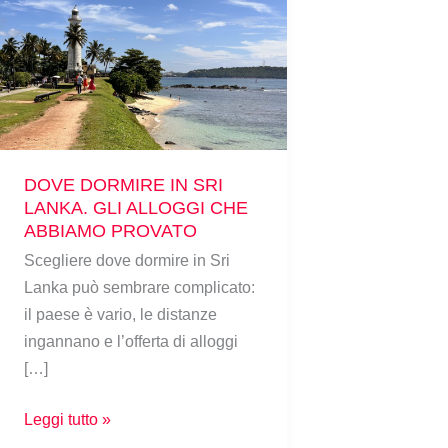
DOVE
DORMIRE
IN
SRI
LANKA.
GLI
DOVE DORMIRE IN SRI
ALLOGGI
LANKA. GLI ALLOGGI CHE
CHE
ABBIAMO PROVATO
ABBIAMO
Scegliere dove dormire in Sri
PROVATO
Lanka può sembrare complicato:
il paese è vario, le distanze
ingannano e l’offerta di alloggi
[…]
Leggi tutto »