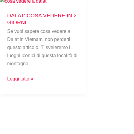
DALAT:
DALAT: COSA VEDERE IN 2
COSA
GIORNI
VEDERE
Se vuoi sapere cosa vedere a
IN
Dalat in Vietnam, non perderti
2
questo articolo. Ti sveleremo i
GIORNI
luoghi iconici di questa località di
montagna.
Leggi tutto »