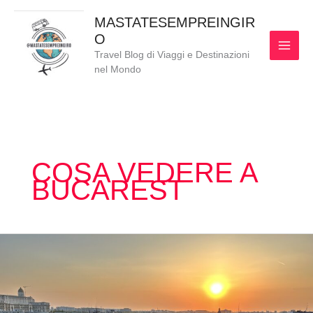
Vai
MAI
MASTATESEMPREINGIR
al
O
MEN
contenuto
Travel Blog di Viaggi e Destinazioni
nel Mondo
COSA VEDERE A
BUCAREST
COSA
VEDERE
A
BUCAREST
IN