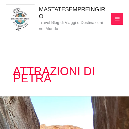
Vai
MAI
MASTATESEMPREINGIR
al
O
MEN
contenuto
Travel Blog di Viaggi e Destinazioni
nel Mondo
ATTRAZIONI DI
PETRA
COSA
VEDERE
A
PETRA-
IL