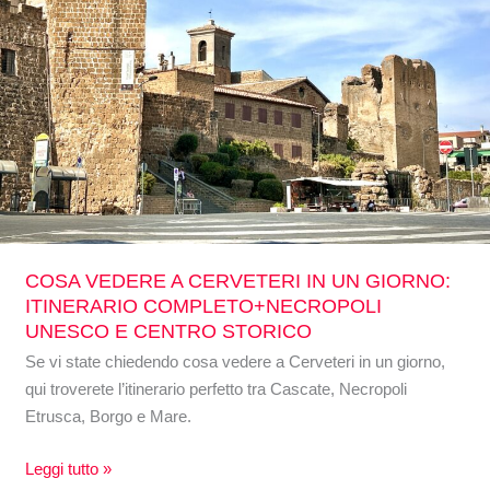
UN
GIORNO:
ITINERARIO
COMPLETO+NECROPOLI
UNESCO
E
CENTRO
STORICO
COSA VEDERE A CERVETERI IN UN GIORNO:
ITINERARIO COMPLETO+NECROPOLI
UNESCO E CENTRO STORICO
Se vi state chiedendo cosa vedere a Cerveteri in un giorno,
qui troverete l’itinerario perfetto tra Cascate, Necropoli
Etrusca, Borgo e Mare.
Leggi tutto »