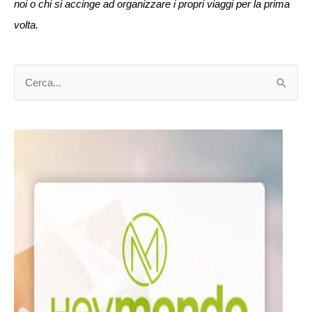
noi o chi si accinge ad organizzare i propri viaggi per la prima
volta.
C
e
r
c
a
: