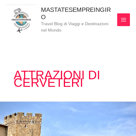
Vai
MAI
MASTATESEMPREINGIR
al
O
MEN
contenuto
Travel Blog di Viaggi e Destinazioni
nel Mondo
ATTRAZIONI DI
CERVETERI
COSA
VEDERE
A
CERVETERI
IN